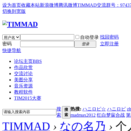
设为首页
收藏本站
新浪微博
腾讯微博
TIMMAD交流群号：97437
切换到宽版
找回密码
自动登录
密码
立即注册
登录
快捷导航
论坛主页
BBS
作品欣赏
交流讨论
美图分享
音乐资源
教程软件
TIM2015大赛
搜
热搜:
ハニロピ☆
ハニロピ
z
搜
索
索
madmax2012
红白梦寐合战
第
TIMMAD
›
なの名乃
›
个