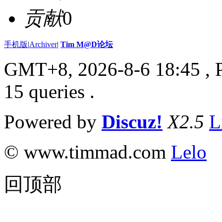
贡献
0
手机版
|
Archiver
|
Tim M@D论坛
GMT+8, 2026-8-6 18:45
, 
15 queries .
Powered by
Discuz!
X2.5
L
© www.timmad.com
Lelo
回顶部