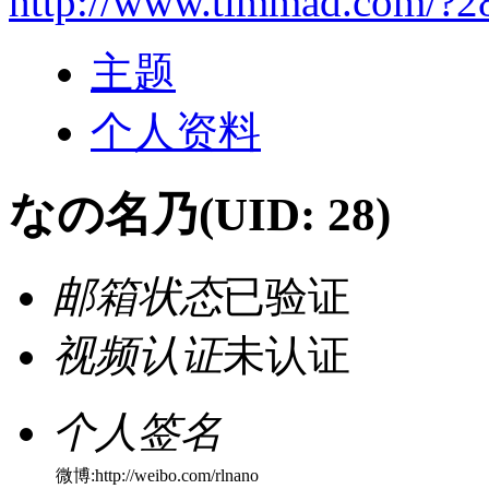
http://www.timmad.com/?2
主题
个人资料
なの名乃
(UID: 28)
邮箱状态
已验证
视频认证
未认证
个人签名
微博:http://weibo.com/rlnano