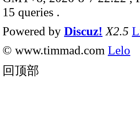
15 queries .
Powered by
Discuz!
X2.5
L
© www.timmad.com
Lelo
回顶部