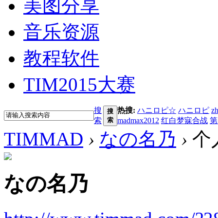
美图分享
音乐资源
教程软件
TIM2015大赛
搜
热搜:
ハニロピ☆
ハニロピ
z
搜
索
索
madmax2012
红白梦寐合战
第
TIMMAD
›
なの名乃
›
个
なの名乃