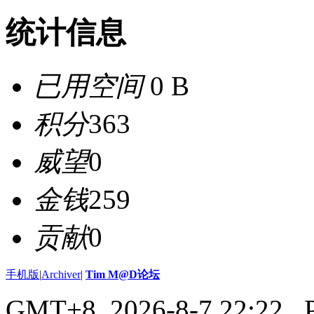
统计信息
已用空间
0 B
积分
363
威望
0
金钱
259
贡献
0
手机版
|
Archiver
|
Tim M@D论坛
GMT+8, 2026-8-7 22:22
, 