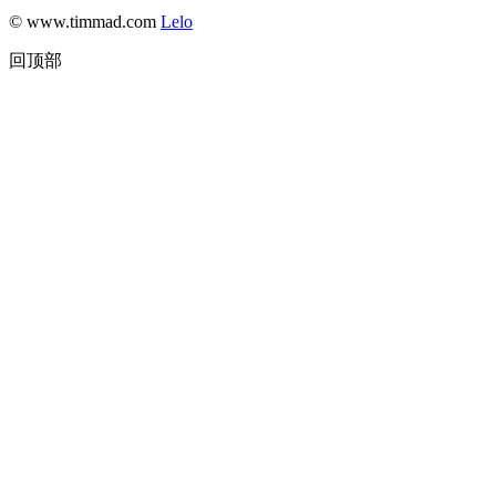
© www.timmad.com
Lelo
回顶部