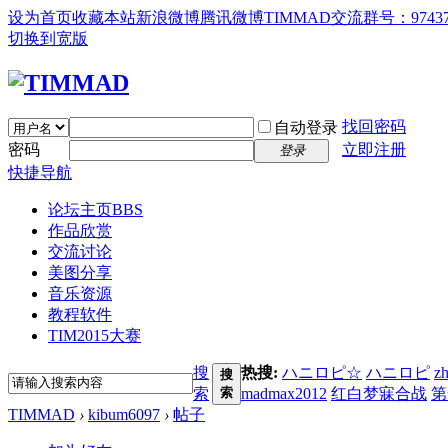
设为首页
收藏本站
新浪微博
腾讯微博
TIMMAD交流群号：97437
切换到宽版
找回密码
自动登录
密码
立即注册
登录
快捷导航
论坛主页
BBS
作品欣赏
交流讨论
美图分享
音乐资源
教程软件
TIM2015大赛
搜
热搜:
ハニロピ☆
ハニロピ
z
搜
索
索
madmax2012
红白梦寐合战
第
TIMMAD
›
kibum6097
›
帖子