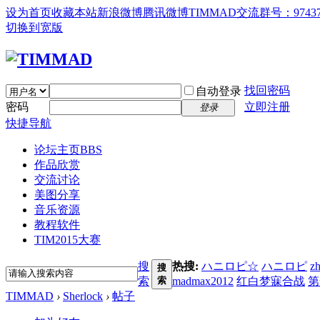
设为首页
收藏本站
新浪微博
腾讯微博
TIMMAD交流群号：97437
切换到宽版
找回密码
自动登录
密码
立即注册
登录
快捷导航
论坛主页
BBS
作品欣赏
交流讨论
美图分享
音乐资源
教程软件
TIM2015大赛
搜
热搜:
ハニロピ☆
ハニロピ
z
搜
索
索
madmax2012
红白梦寐合战
第
TIMMAD
›
Sherlock
›
帖子