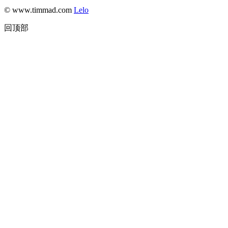
© www.timmad.com
Lelo
回顶部