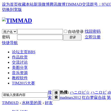
设为首页
收藏本站
新浪微博
腾讯微博
TIMMAD交流群号：97437
切换到宽版
找回密码
自动登录
密码
立即注册
登录
快捷导航
论坛主页
BBS
作品欣赏
交流讨论
美图分享
音乐资源
教程软件
TIM2015大赛
搜
热搜:
ハニロピ☆
ハニロピ
z
搜
索
索
madmax2012
红白梦寐合战
第
TIMMAD
›
水杯里的茶
›
好友