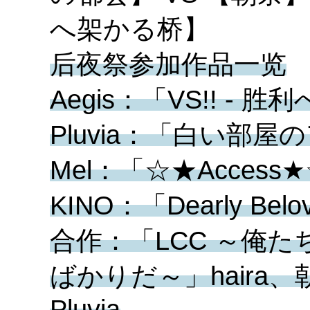
へ架かる桥】
后夜祭参加作品一览
Aegis：「VS!! - 胜
Pluvia：「白い部
Mel：「☆★Acce
KINO：「Dearly B
合作：「LCC ～俺
ばかりだ～」haira、朝奈
Pluvia