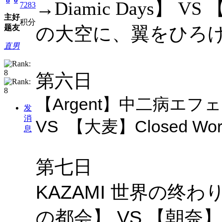
→Diamic Days】 VS 
7283
主
好
积分
の大空に、翼をひろ
题
友
直男
第六日
【Argent】
中二病エフェ
发
消
VS 【
大麦】
Closed 
息
第七日
KAZAMI
世界の终わり
の都会】 VS
朝奈】
【