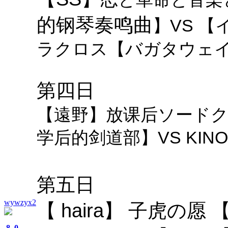
的钢琴奏鸣曲
】
VS 
ラクロス【バガタウェ
第四日
【遠野】放课后ソードクラブ-Pl
学后的剑道部】VS KIN
第五日
wywzyx2
haira】
子虎の愿
【
【
8
0