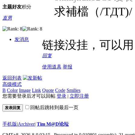
主题
好友
积分
求補檔（/TДT)/
直男
发消息
链接没挂，可以用
回复
使用道具
举报
返回列表
高级模式
B
Color
Image
Link
Quote
Code
Smilies
您需要登录后才可以回帖
登录
|
立即注册
回帖后跳转到最后一页
发表回复
手机版
|
Archiver
|
Tim M@D论坛
GMT+8, 2026-8-9 02:15
, Processed in 0.019801 second(s), 21 queri