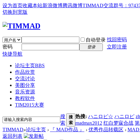
设为首页
收藏本站
新浪微博
腾讯微博
TIMMAD交流群号：97437
切换到宽版
找回密码
自动登录
密码
立即注册
登录
快捷导航
论坛主页
BBS
作品欣赏
交流讨论
美图分享
音乐资源
教程软件
TIM2015大赛
搜
热搜:
ハニロピ☆
ハニロピ
z
搜
索
索
madmax2012
红白梦寐合战
第
TIMMAD
»
论坛主页
›
『 MAD作品 』
›
优秀作品转载区
›
MAD 
返回列表