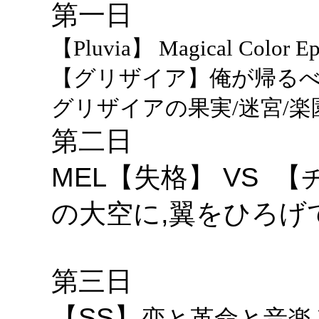
第一日
【Pluvia】 Magical Color E
【グリザイア】俺が帰るべき
グリザイアの果実/迷宮/楽
第二日
MEL【失格】 VS 【
の大空に,翼をひろげ
第三日
【SS】
恋と革命と音楽