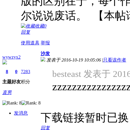
版的区别在于
，每个
尔说说废话。
【本帖
收藏
0
回复
使用道具
举报
沙发
wywzyx2
发表于 2016-10-19 10:05:06
|
只看该作者
besteast 发表于 2016
8
0
7283
主题
好友
积分
zzzzzzzzzzzzzzz
直男
发消息
下载链接暂时已换
回复