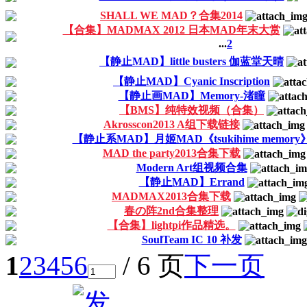
SHALL WE MAD？合集2014
【合集】MADMAX 2012 日本MAD年末大赏
...
2
【静止MAD】little busters 伽蓝堂天晴
【静止MAD】Cyanic Inscription
【静止画MAD】Memory-渚瞳
【BMS】纯特效视频（合集）
Akrosscon2013 A组下载链接
【静止系MAD】月姬MAD《tsukihime memory
MAD the party2013合集下载
Modern Art组视频合集
【静止MAD】Errand
MADMAX2013合集下载
春の阵2nd合集整理
【合集】lightpi作品精选。
SoulTeam IC 10 补发
1
2
3
4
5
6
/ 6 页
下一页