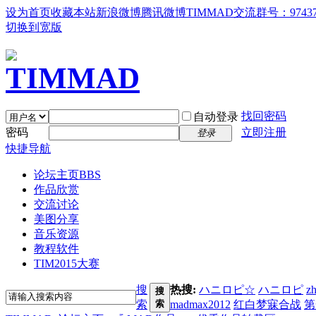
设为首页
收藏本站
新浪微博
腾讯微博
TIMMAD交流群号：97437
切换到宽版
找回密码
自动登录
密码
立即注册
登录
快捷导航
论坛主页
BBS
作品欣赏
交流讨论
美图分享
音乐资源
教程软件
TIM2015大赛
搜
热搜:
ハニロピ☆
ハニロピ
z
搜
索
索
madmax2012
红白梦寐合战
第