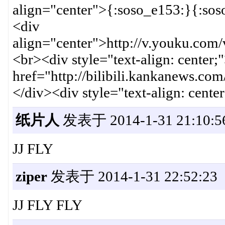
align="center">{:soso_e153:}{:so
<div
align="center">http://v.youku.
<br><div style="text-align: center;
href="http://bilibili.kankanews.co
</div><div style="text-align: cent
纸片人
发表于 2014-1-31 21:10:5
JJ FLY
ziper
发表于 2014-1-31 22:52:23
JJ FLY FLY